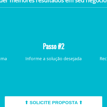
quer melhores resultados em seu negócio
__________________________________________________
Passo #2
cima
Informe a solução desejada
Rec
⬆ SOLICITE PROPOSTA ⬆