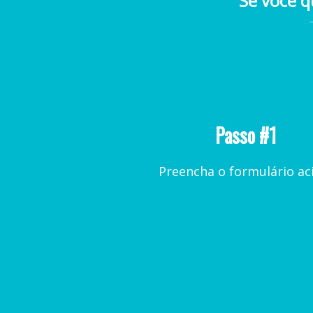
Se voc ê 
Passo #1
Preencha o formulário a