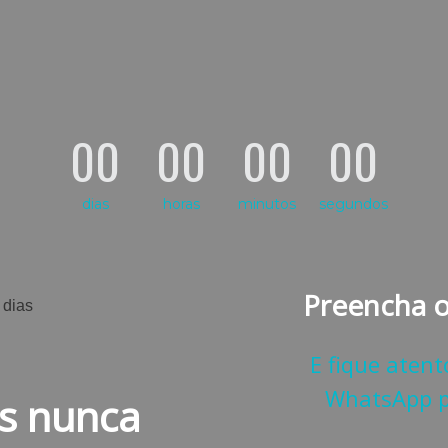
00
00
00
00
dias
horas
minutos
segundos
Preencha o
E fique atent
WhatsApp p
s nunca