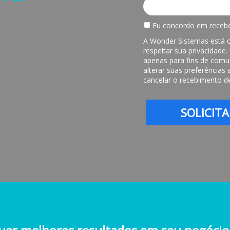
Eu concordo em recebe
A Wonder Sistemas está 
respeitar sua privacidade
apenas para fins de comu
alterar suas preferência
cancelar o recebimento d
SOLICIT