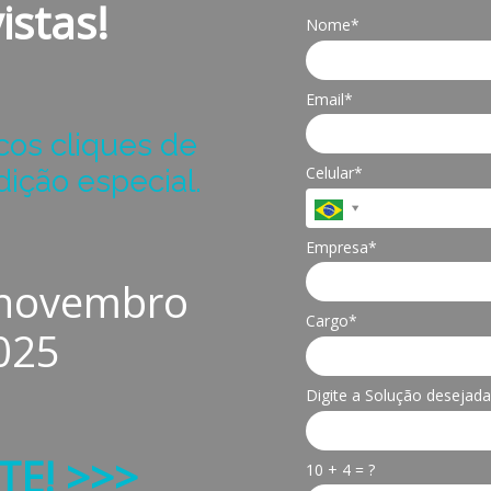
istas!
Nome*
Email*
cos cliques de
Celular*
ição especial.
Empresa*
 novembro
Cargo*
025
Digite a Solução desejada
TE! >>>
10 + 4 = ?