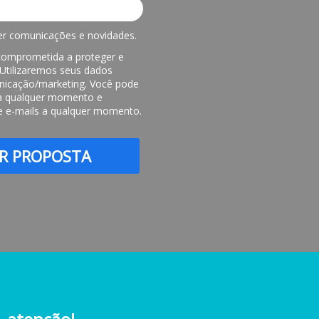
r comunicações e novidades.
comprometida a proteger e
. Utilizaremos seus dados
nicação/marketing. Você pode
s a qualquer momento e
e e-mails a qualquer momento.
AR PROPOSTA