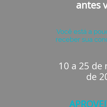
antes v
Você está a pou
receber sua cond
10 a 25 de
de 2
APROVEI